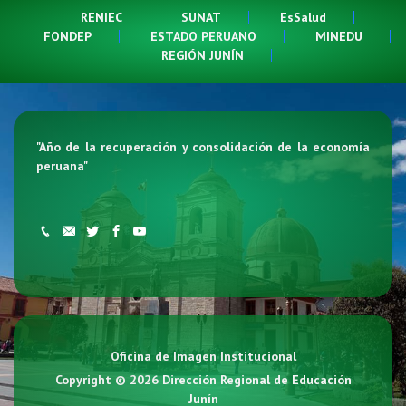
RENIEC
SUNAT
EsSalud
FONDEP
ESTADO PERUANO
MINEDU
REGIÓN JUNÍN
"
Año de la recuperación y consolidación de la economía
peruana
"
Oficina de Imagen Institucional
Copyright © 2026
Dirección Regional de Educación
Junín