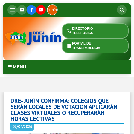
JUNÍN
DIRECTORIO
TELEFÓNICO
PORTAL DE
TRANSPARENCIA
☰ MENÚ
DRE- JUNÍN CONFIRMA: COLEGIOS QUE
SERÁN LOCALES DE VOTACIÓN APLICARÁN
CLASES VIRTUALES O RECUPERARÁN
HORAS LECTIVAS
07/04/2026